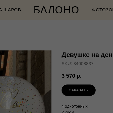
БАЛОНО
А ШАРОВ
ФОТОЗО
Девушке на де
SKU:
34008837
3 570
р.
ЗАКАЗАТЬ
4 однотонных
2 хром