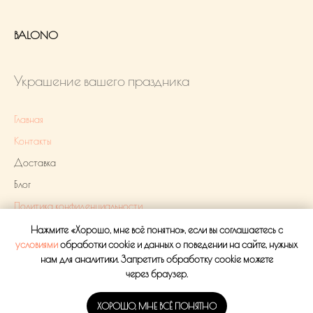
BALONO
Украшение вашего праздника
Главная
Контакты
Доставка
Блог
Политика конфиденциальности
Нажмите «Хорошо, мне всё понятно», если вы соглашаетесь с
Оплата
условиями
обработки cookie и данных о поведении на сайте, нужных
нам для аналитики. Запретить обработку cookie можете
Прайс
через браузер.
ХОРОШО, МНЕ ВСЁ ПОНЯТНО