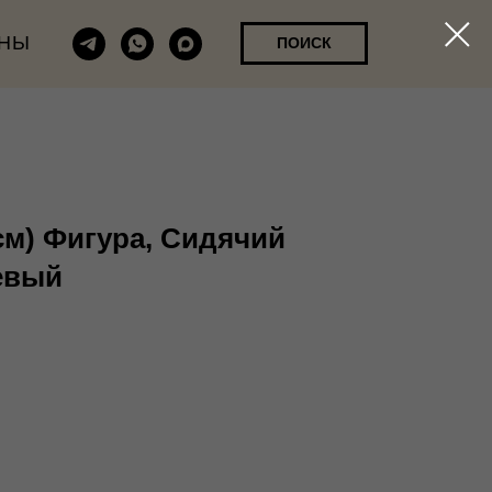
НЫ
ПОИСК
 см) Фигура, Сидячий
евый