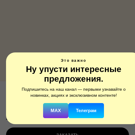
Это важно
Ну упусти интересные
предложения.
Подпишитесь на наш канал — первыми узнавайте о
Звезда, Розовый, Сатин, 1 шт.
новинках, акциях и эксклюзивном контенте!
SKU:
301500SPRS
MAX
Телеграм
290
р.