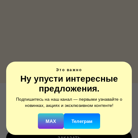
Это важно
Ну упусти интересные
предложения.
Звезда, Светлое золото, 1 шт.
Подпишитесь на наш канал — первыми узнавайте о
новинках, акциях и эксклюзивном контенте!
SKU:
19216PY
290
р.
MAX
Телеграм