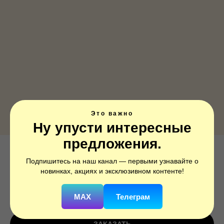
Это важно
Ну упусти интересные
предложения.
Звезда, Темно-зеленый, 1 шт.
Подпишитесь на наш канал — первыми узнавайте о
новинках, акциях и эксклюзивном контенте!
SKU:
19211DGr
290
р.
MAX
Телеграм