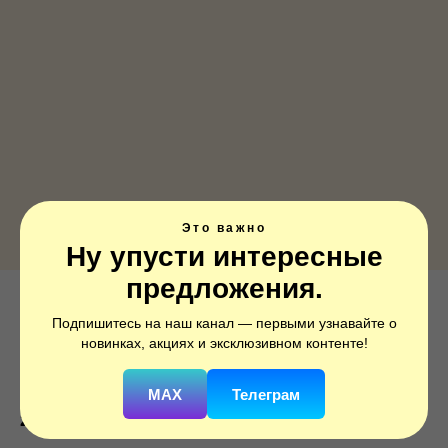
Это важно
Ну упусти интересные
предложения.
Трансформеры, Оптимус Прайм, 1
Подпишитесь на наш канал — первыми узнавайте о
шт.
новинках, акциях и эксклюзивном контенте!
SKU:
401601
MAX
Телеграм
250
р.
350
р.