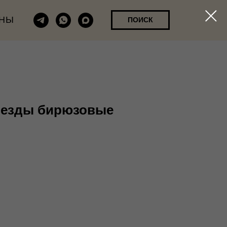
НЫ
ПОИСК
везды бирюзовые