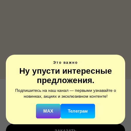
Это важно
Ну упусти интересные
предложения.
Подпишитесь на наш канал — первыми узнавайте о
Шары и подарки, Красный
новинках, акциях и эксклюзивном контенте!
SKU:
2967202
MAX
Телеграм
250
р.
350
р.