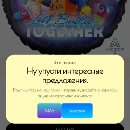
Это важно
Ну упусти интересные
предложения.
Лего
Подпишитесь на наш канал — первыми узнавайте о новинках,
акциях и эксклюзивном контенте!
SKU:
1202-2875
MAX
Телеграм
250
р.
350
р.