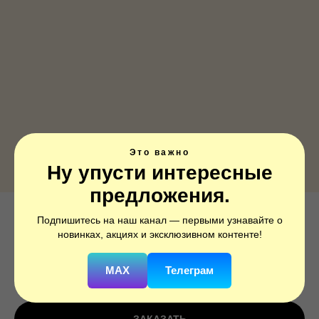
Это важно
Ну упусти интересные
предложения.
Подпишитесь на наш канал — первыми узнавайте о
Звездные войны, R2-D2, 1 шт. в упак.
новинках, акциях и эксклюзивном контенте!
SKU:
1202-3496
MAX
Телеграм
250
р.
350
р.