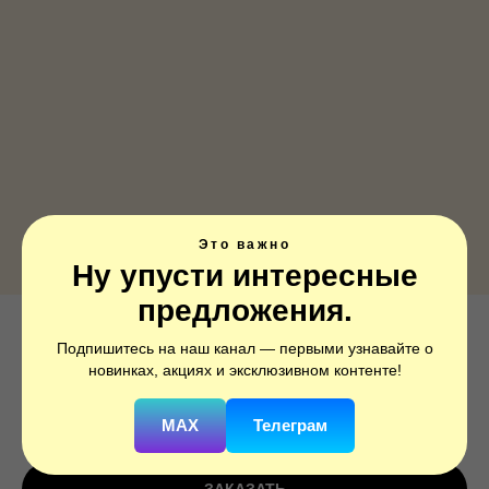
Это важно
Ну упусти интересные
предложения.
Комплимент для папы
Подпишитесь на наш канал — первыми узнавайте о
новинках, акциях и эксклюзивном контенте!
SKU:
2101-15
MAX
Телеграм
250
р.
350
р.