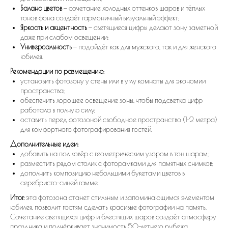
Баланс цветов
— сочетание холодных оттенков шаров и тёплых
тонов фона создаёт гармоничный визуальный эффект;
Яркость и акцентность
— светящиеся цифры делают зону заметной
даже при слабом освещении;
Универсальность
— подойдёт как для мужского, так и для женского
юбилея.
Рекомендации по размещению:
установить фотозону у стены или в углу комнаты для экономии
пространства;
обеспечить хорошее освещение зоны, чтобы подсветка цифр
работала в полную силу;
оставить перед фотозоной свободное пространство (1–2 метра)
для комфортного фотографирования гостей.
Дополнительные идеи:
добавить на пол ковёр с геометрическим узором в тон шарам;
разместить рядом столик с фоторамками для памятных снимков;
дополнить композицию небольшими букетами цветов в
серебристо-синей гамме.
Итог:
эта фотозона станет стильным и запоминающимся элементом
юбилея, позволит гостям сделать красивые фотографии на память.
Сочетание светящихся цифр и блестящих шаров создаёт атмосферу
праздника и подчёркивает значимость 50-летнего рубежа.