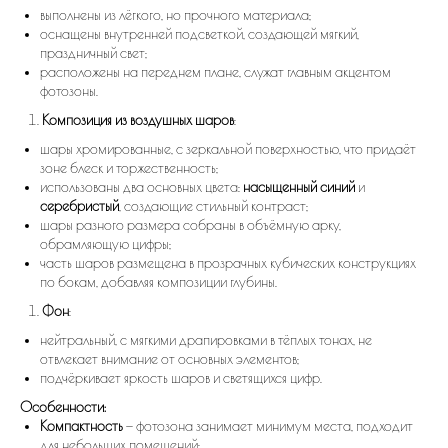
выполнены из лёгкого, но прочного материала;
оснащены внутренней подсветкой, создающей мягкий,
праздничный свет;
расположены на переднем плане, служат главным акцентом
фотозоны.
Композиция из воздушных шаров
:
шары хромированные, с зеркальной поверхностью, что придаёт
зоне блеск и торжественность;
использованы два основных цвета:
насыщенный синий
и
серебристый
, создающие стильный контраст;
шары разного размера собраны в объёмную арку,
обрамляющую цифры;
часть шаров размещена в прозрачных кубических конструкциях
по бокам, добавляя композиции глубины.
Фон
:
нейтральный, с мягкими драпировками в тёплых тонах, не
отвлекает внимание от основных элементов;
подчёркивает яркость шаров и светящихся цифр.
Особенности:
Компактность
— фотозона занимает минимум места, подходит
для небольших помещений;