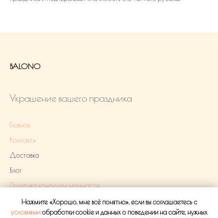
BALONO
Украшение вашего праздника
Главная
Контакты
Доставка
Блог
Политика конфиденциальности
Нажмите «Хорошо, мне всё понятно», если вы соглашаетесь с
Оплата
условиями
обработки cookie и данных о поведении на сайте, нужных