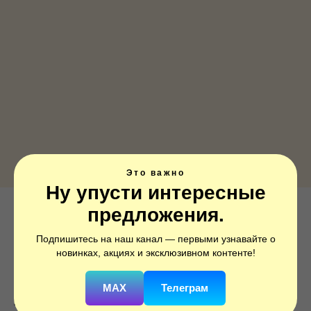
Это важно
Ну упусти интересные
предложения.
Подпишитесь на наш канал — первыми узнавайте о
Сердце, Мистик, Кремовый, Сатин
новинках, акциях и эксклюзивном контенте!
SKU:
221073
MAX
Телеграм
290
р.