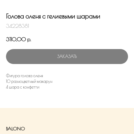
Голова оленя с гелиевыми шарами
34228381
3110,00
р.
ЗАКАЗАТЬ
Фигура голова оленя
10 разноцветный макарун
4 шара с конфетти
BALONO