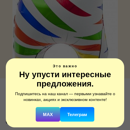
Это важно
Ну упусти интересные
предложения.
Шар (31''/79 см) Фигура, Зебра,
Подпишитесь на наш канал — первыми узнавайте о
Разноцветные полоски, 1 шт.
новинках, акциях и эксклюзивном контенте!
SKU:
19222
MAX
Телеграм
650
р.