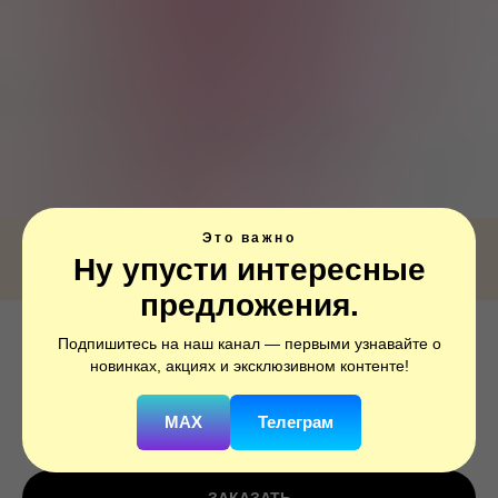
Это важно
Ну упусти интересные
предложения.
Подпишитесь на наш канал — первыми узнавайте о
А ФИГУРА/P40 Лунная любовь
новинках, акциях и эксклюзивном контенте!
SKU:
1207-2054
MAX
Телеграм
750
р.