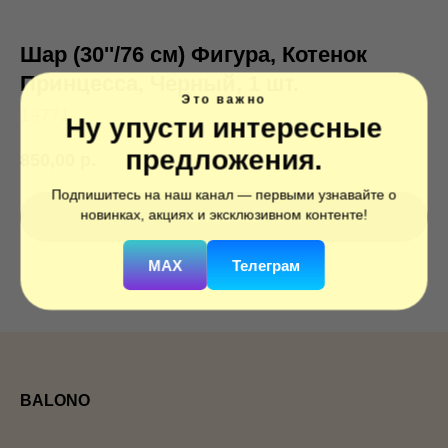
Шар (30''/76 см) Фигура, Котенок
Принцесса, Черный, 1 шт.
Это важно
19771
Ну упусти интересные
предложения.
850,00
р.
Подпишитесь на наш канал — первыми узнавайте о
новинках, акциях и эксклюзивном контенте!
ЗАКАЗАТЬ
MAX
Телеграм
BALONO