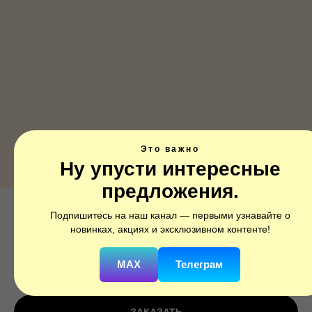
Это важно
Ну упусти интересные
предложения.
Подпишитесь на наш канал — первыми узнавайте о
Джек-Джек / Incredibles 2 Jack Jack
новинках, акциях и эксклюзивном контенте!
SKU:
3895402
MAX
Телеграм
850
р.