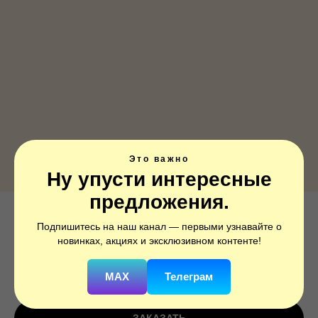
Это важно
Ну упусти интересные
предложения.
Ф ФИГУРА/11 Астронавт/FM
Подпишитесь на наш канал — первыми узнавайте о
новинках, акциях и эксклюзивном контенте!
SKU:
1207-1891
MAX
Телеграм
850
р.