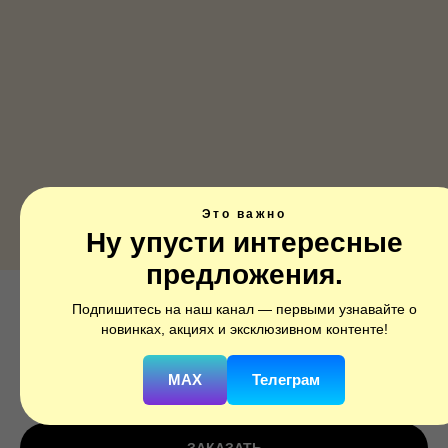
Это важно
Ну упусти интересные
предложения.
Подпишитесь на наш канал — первыми узнавайте о
А ФИГУРА/S50 Енот фиолетовый
новинках, акциях и эксклюзивном контенте!
SKU:
1207-3859
MAX
Телеграм
650
р.