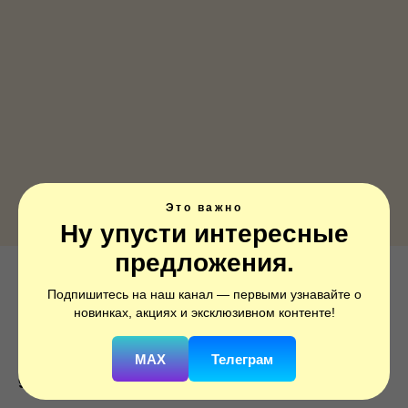
Это важно
Ну упусти интересные
предложения.
А ФИГУРА/P35 Единорог радужный
Подпишитесь на наш канал — первыми узнавайте о
голова
новинках, акциях и эксклюзивном контенте!
SKU:
1207-2809
MAX
Телеграм
950
р.