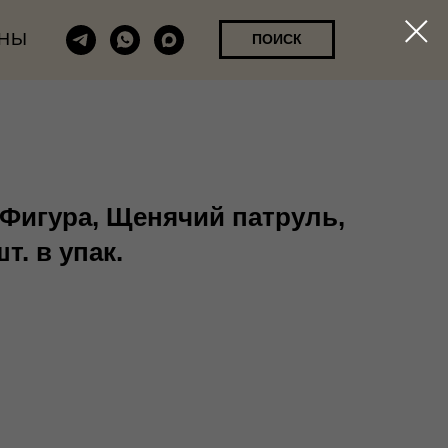
НЫ
ПОИСК
) Фигура, Щенячий патруль,
т. в упак.