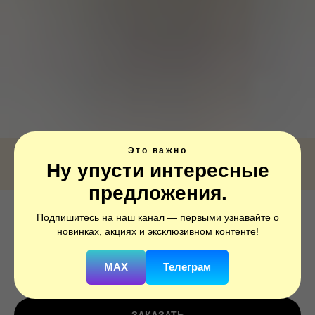
Это важно
Ну упусти интересные
предложения.
Подпишитесь на наш канал — первыми узнавайте о
ПД ФИГУРА Собака голова
новинках, акциях и эксклюзивном контенте!
SKU:
1207-4464
MAX
Телеграм
650
р.