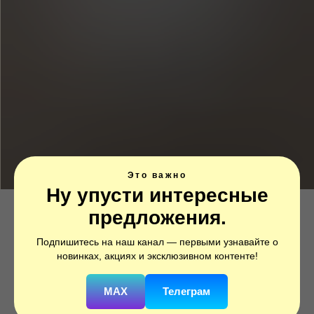
Это важно
Ну упусти интересные
предложения.
Подпишитесь на наш канал — первыми узнавайте о
Шар на девичник Белый
новинках, акциях и эксклюзивном контенте!
зеркальный
MAX
Телеграм
SKU:
gp002