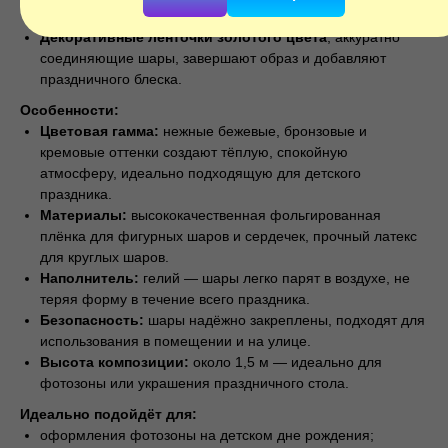
элементами, придавая воздушность.
Декоративные ленточки золотого цвета
, аккуратно
соединяющие шары, завершают образ и добавляют
праздничного блеска.
Особенности:
Цветовая гамма:
нежные бежевые, бронзовые и
кремовые оттенки создают тёплую, спокойную
атмосферу, идеально подходящую для детского
праздника.
Материалы:
высококачественная фольгированная
плёнка для фигурных шаров и сердечек, прочный латекс
для круглых шаров.
Наполнитель:
гелий — шары легко парят в воздухе, не
теряя форму в течение всего праздника.
Безопасность:
шары надёжно закреплены, подходят для
использования в помещении и на улице.
Высота композиции:
около 1,5 м — идеально для
фотозоны или украшения праздничного стола.
Идеально подойдёт для:
оформления фотозоны на детском дне рождения;