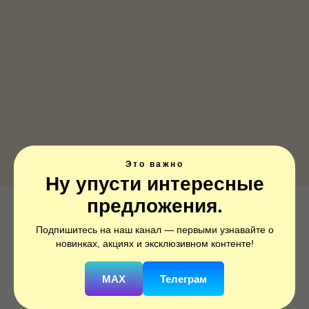
Это важно
Ну упусти интересные
предложения.
Сердце, Спасибо, что ты у меня
Подпишитесь на наш канал — первыми узнавайте о
есть, Красный, 1 шт.
новинках, акциях и эксклюзивном контенте!
SKU:
754955
MAX
Телеграм
250
р.
350
р.